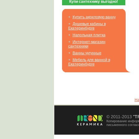
Купи сантехнику выгодно!
Купить акриловую ванну
Душевые кабины в
Екатеринбурге
Напольная плитка
Интернет-магазин
сантехники
Ванны чугунные
Мебель для ванной в
Екатеринбурге
На
© 2011-2013
"T
Копирование информ
письменного соглас