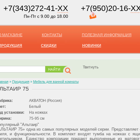
+7(343)272-41-
XX
+7(950)20-16-
X
Пн-Пт с 9.00 до 18.00
О МАГАЗИНЕ
КОНТАКТЫ
ПОЛЕЗНАЯ ИНФОРМАЦИЯ
ПРОДУКЦИЯ
СКИДКИ
НОВИНКИ
Твитнуть
авная
»
Продукция
»
Мебель для ванной комнаты
ЛЬТАИР 75
брика:
АКВАТОН (Россия)
ет:
Белый
д установки:
На ножках
ирина:
75-95 см
пулярный "Альтаир"
ЛЬТАИР 75» одна из самых популярных моделей серии. Представляет 
иля, и функциональности. В комплект входят тумба на ножках с ящ
ветильником. Единство композиции придают выполненные из матово