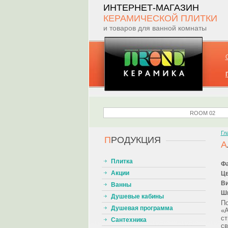
ИНТЕРНЕТ-МАГАЗИН
КЕРАМИЧЕСКОЙ ПЛИТКИ
и товаров для ванной комнаты
Гл
П
РОДУКЦИЯ
А
Плитка
Фа
Акции
Цв
Ви
Ванны
Ш
Душевые кабины
По
Душевая программа
«А
ст
Сантехника
с