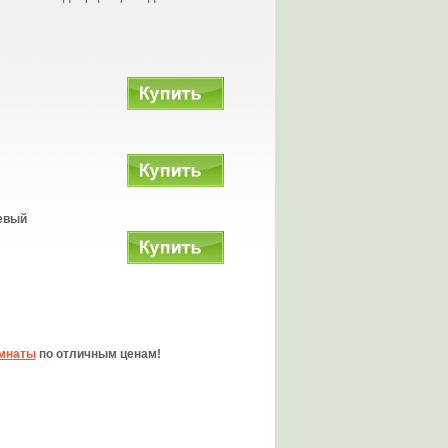
евый
омнаты
по отличным ценам!