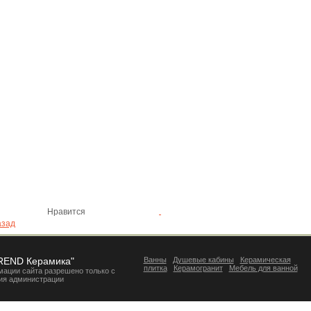
Нравится
зад
REND Керамика"
Ванны
Душевые кабины
Керамическая
плитка
Керамогранит
Мебель для ванной
ации сайта разрешено только с
ия администрации