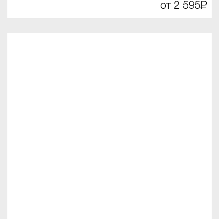
от 2 595
Р