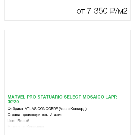
Стиль: Античность, Современный, Эко-стиль
Тематика: Другое
от 7 350
Р
/м2
Цвет: Белый, Коричневая гамма, Серая гамма
Вид: Для пола, Для стен
MARVEL PRO STATUARIO SELECT MOSAICO LAPP.
30*30
Фабрика: ATLAS CONCORDE (Атлас Конкорд)
Страна-производитель: Италия
Цвет: Белый
Материал: Керамика
Размер, мм: 300 x 300