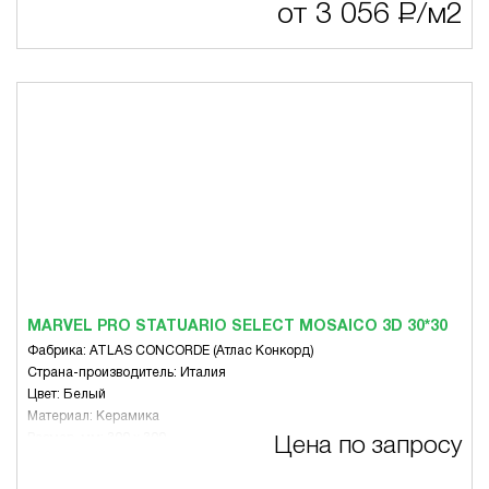
Тематика: Другое
от 3 056
Р
/м2
Цвет: Бежевая гамма, Белый, Серая гамма, Чёрный
Вид: Для пола
Назначение: Гостиная
MARVEL PRO STATUARIO SELECT MOSAICO 3D 30*30
Фабрика: ATLAS CONCORDE (Атлас Конкорд)
Страна-производитель: Италия
Цвет: Белый
Материал: Керамика
Размер, мм: 300 x 300
Цена по запросу
Вид: Микс