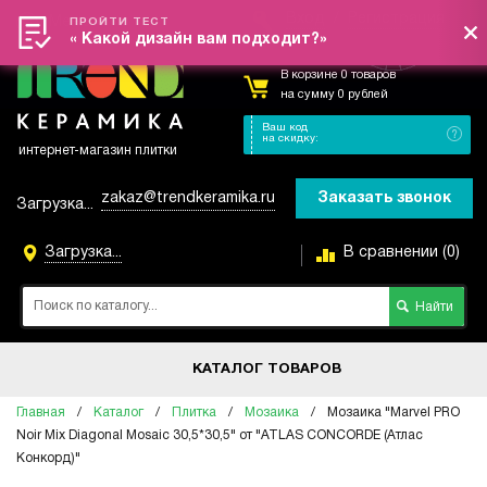
Вход
/
Регистрация
Меню
ПРОЙТИ ТЕСТ
« Какой дизайн вам подходит?»
В корзине 0 товаров
на сумму 0 рублей
Ваш код
на скидку:
интернет-магазин плитки
zakaz@trendkeramika.ru
Заказать звонок
Загрузка...
Загрузка...
В сравнении (0)
КАТАЛОГ ТОВАРОВ
Главная
/
Каталог
/
Плитка
/
Мозаика
/
Мозаика "Marvel PRO
Noir Mix Diagonal Mosaic 30,5*30,5" от "ATLAS CONCORDE (Атлас
Конкорд)"