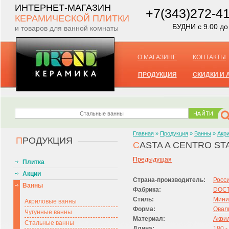
ИНТЕРНЕТ-МАГАЗИН
+7(343)272-4
КЕРАМИЧЕСКОЙ ПЛИТКИ
БУДНИ с 9.00 до
и товаров для ванной комнаты
О МАГАЗИНЕ
КОНТАКТЫ
ПРОДУКЦИЯ
СКИДКИ И 
Главная
»
Продукция
»
Ванны
»
Акр
П
РОДУКЦИЯ
C
ASTA A CENTRO ST
Предыдущая
Плитка
Акции
Страна-производитель:
Росс
Ванны
Фабрика:
DOCT
Стиль:
Мини
Акриловые ванны
Форма:
Овал
Чугунные ванны
Материал:
Акри
Стальные ванны
Длина:
180 -