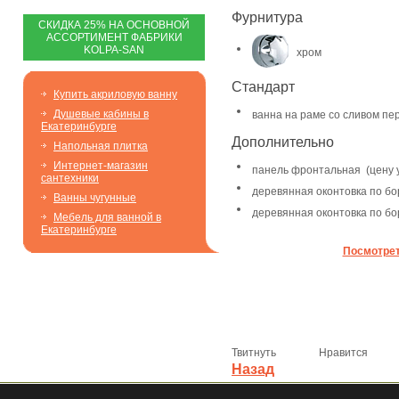
Фурнитура
С
КИДКА 25% НА ОСНОВНОЙ
АССОРТИМЕНТ ФАБРИКИ
KOLPA-SAN
хром
Стандарт
Купить акриловую ванну
Душевые кабины в
ванна на раме со сливом п
Екатеринбурге
Дополнительно
Напольная плитка
Интернет-магазин
панель фронтальная
(цену
сантехники
деревянная оконтовка по бо
Ванны чугунные
деревянная оконтовка по бо
Мебель для ванной в
Екатеринбурге
Посмотрет
Твитнуть
Нравится
Назад