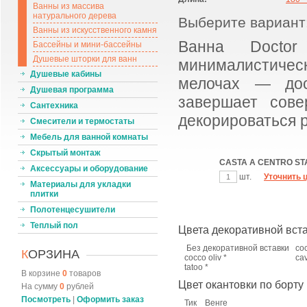
Ванны из массива
натурального дерева
Выберите вариант
Ванны из искусственного камня
Ванна Docto
Бассейны и мини-бассейны
Душевые шторки для ванн
минималистическ
Душевые кабины
мелочах — дос
Душевая программа
завершает сове
Сантехника
декорироваться 
Смесители и термостаты
Мебель для ванной комнаты
Скрытый монтаж
CASTA A CENTRO STA
Аксессуары и оборудование
шт.
Уточнить 
Материалы для укладки
плитки
Полотенцесушители
Теплый пол
Цвета декоративной вста
Без декоративной вставки
cocc
К
ОРЗИНА
cocco oliv *
cava
tatoo *
В корзине
0
товаров
Цвет окантовки по борту
На сумму
0
рублей
Посмотреть
|
Оформить заказ
Тик
Венге