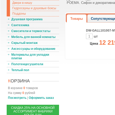
POEMA. Сифон и декоративная
Двери в нишу
Гидросауны и душевые боксы
Поддоны
Товары
Сопутствующи
Душевая программа
Сантехника
DW-GALL101007-NW
Смесители и термостаты
шт
Мебель для ванной комнаты
12 21
Скрытый монтаж
Цена
Аксессуары и оборудование
Материалы для укладки
плитки
Полотенцесушители
Теплый пол
К
ОРЗИНА
В корзине
0
товаров
На сумму
0
рублей
Посмотреть
|
Оформить заказ
С
КИДКА 25% НА ОСНОВНОЙ
АССОРТИМЕНТ ФАБРИКИ