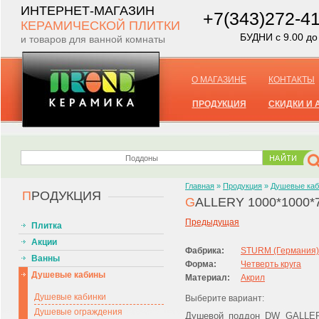
ИНТЕРНЕТ-МАГАЗИН
+7(343)272-4
КЕРАМИЧЕСКОЙ ПЛИТКИ
БУДНИ с 9.00 до
и товаров для ванной комнаты
О МАГАЗИНЕ
КОНТАКТЫ
ПРОДУКЦИЯ
СКИДКИ И 
Главная
»
Продукция
»
Душевые ка
П
РОДУКЦИЯ
G
ALLERY 1000*1000*
Предыдущая
Плитка
Акции
Фабрика:
STURM (Германия)
Ванны
Форма:
Четверть круга
Душевые кабины
Материал:
Акрил
Душевые кабинки
Выберите вариант:
Душевые ограждения
Душевой поддон DW GALLERY