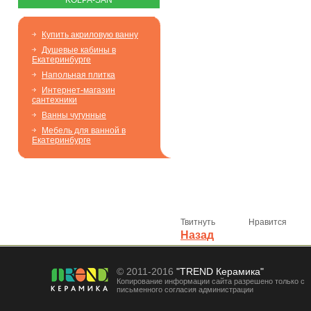
KOLPA-SAN
Купить акриловую ванну
Душевые кабины в
Екатеринбурге
Напольная плитка
Интернет-магазин
сантехники
Ванны чугунные
Мебель для ванной в
Екатеринбурге
Твитнуть
Нравится
Назад
© 2011-2016
"TREND Керамика"
Копирование информации сайта разрешено только с
письменного согласия администрации