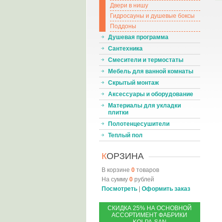
Двери в нишу
Гидросауны и душевые боксы
Поддоны
Душевая программа
Сантехника
Смесители и термостаты
Мебель для ванной комнаты
Скрытый монтаж
Аксессуары и оборудование
Материалы для укладки
плитки
Полотенцесушители
Теплый пол
К
ОРЗИНА
В корзине
0
товаров
На сумму
0
рублей
Посмотреть
|
Оформить заказ
С
КИДКА 25% НА ОСНОВНОЙ
АССОРТИМЕНТ ФАБРИКИ