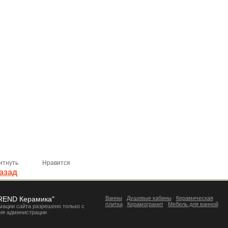
итнуть
Нравится
азад
REND Керамика"
Ванны
Душевые кабины
Керамическая
плитка
Керамогранит
Мебель для ванной
ации сайта разрешено только с
ия администрации