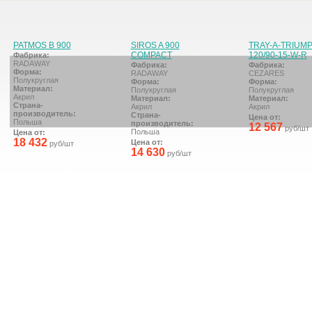
PATMOS B 900
SIROS A 900
TRAY-A-TRIUM
COMPACT
120/90-15-W-R
Фабрика:
RADAWAY
Фабрика:
Фабрика:
Форма:
RADAWAY
CEZARES
Полукруглая
Форма:
Форма:
Материал:
Полукруглая
Полукруглая
Акрил
Материал:
Материал:
Страна-
Акрил
Акрил
производитель:
Страна-
Цена от:
Польша
производитель:
12 567
руб/шт
Польша
Цена от:
18 432
Цена от:
руб/шт
14 630
руб/шт