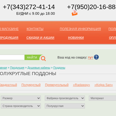
+7(343)272-41-14
+7(950)20-16-88
БУДНИ с 9.00 до 18.00
О МАГАЗИНЕ
КОНТАКТЫ
ПОЛЕЗНАЯ ИНФОРМАЦИЯ
ПОЛ
ПРОДУКЦИЯ
СКИДКИ И АКЦИИ
НОВИНКИ
ОПЛ
Ваш код на скидку:
тут
авная
»
Продукция
»
Душевые кабины
»
Поддоны
ОЛУКРУГЛЫЕ ПОДДОНЫ
Квадратный
Полукруглый
Прямоугольный
«Radaway»
«Kolpa San»