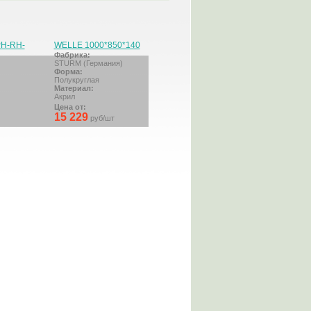
PH-RH-
WELLE 1000*850*140
Фабрика:
STURM (Германия)
Форма:
Полукруглая
Материал:
Акрил
Цена от:
15 229
руб/шт