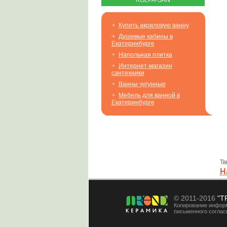
KOLPA-SAN
Купить акриловую ванну
Душевые кабины в
Екатеринбурге
Напольная плитка
Интернет-магазин
сантехники
Ванны чугунные
Мебель для ванной в
Екатеринбурге
Тв
Н
© 2011-2016
"T
Копирование информ
письменного соглас