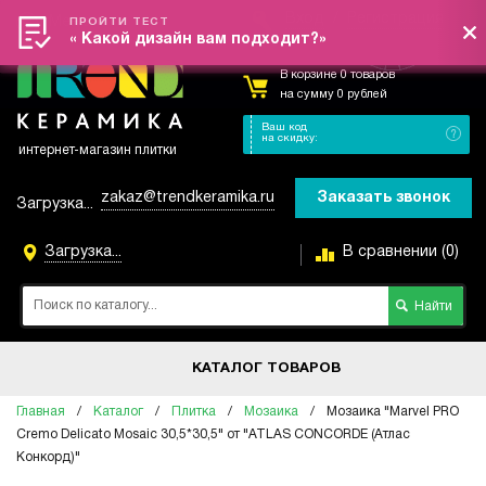
Вход
/
Регистрация
Меню
ПРОЙТИ ТЕСТ
« Какой дизайн вам подходит?»
В корзине 0 товаров
на сумму 0 рублей
Ваш код
на скидку:
интернет-магазин плитки
zakaz@trendkeramika.ru
Заказать звонок
Загрузка...
Загрузка...
В сравнении (0)
КАТАЛОГ ТОВАРОВ
Главная
/
Каталог
/
Плитка
/
Мозаика
/
Мозаика "Marvel PRO
Cremo Delicato Mosaic 30,5*30,5" от "ATLAS CONCORDE (Атлас
Конкорд)"