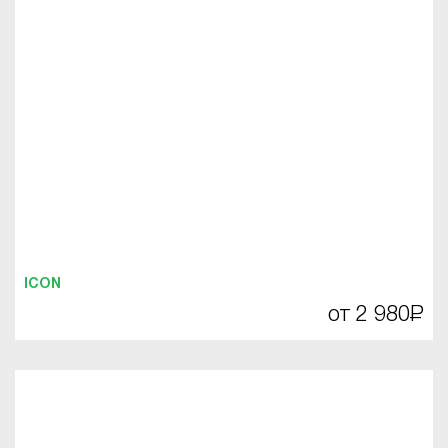
ICON
от 2 980
Р