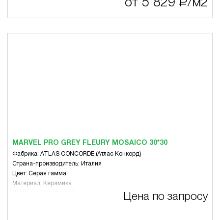
от 5 829
Р
/м2
Цвет: Бежевая гамма, Белый, Серая гамма, Чёрный
Вид: Для пола
Назначение: Гостиная
MARVEL PRO GREY FLEURY MOSAICO 30*30
Фабрика: ATLAS CONCORDE (Атлас Конкорд)
Страна-производитель: Италия
Цвет: Серая гамма
Материал: Керамика
Размер, мм: 300 x 300
Цена по запросу
Вид: Микс