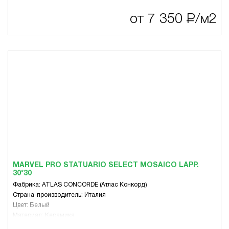
Стиль: Античность, Современный, Эко-стиль
Тематика: Другое
от 7 350
Р
/м2
Цвет: Белый, Коричневая гамма, Серая гамма
Вид: Для пола, Для стен
MARVEL PRO STATUARIO SELECT MOSAICO LAPP.
30*30
Фабрика: ATLAS CONCORDE (Атлас Конкорд)
Страна-производитель: Италия
Цвет: Белый
Материал: Керамика
Размер, мм: 300 x 300