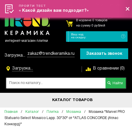
Вход
/
Регистрация
Меню
ПРОЙТИ ТЕСТ
« Какой дизайн вам подходит?»
В корзине 0 товаров
на сумму 0 рублей
Ваш код
на скидку:
интернет-магазин плитки
zakaz@trendkeramika.ru
Заказать звонок
Загрузка...
Загрузка...
В сравнении (0)
КАТАЛОГ ТОВАРОВ
Главная
/
Каталог
/
Плитка
/
Мозаика
/
Мозаика "Marvel PRO
Statuario Select Mosaico Lapp. 30*30" от "ATLAS CONCORDE (Атлас
Конкорд)"