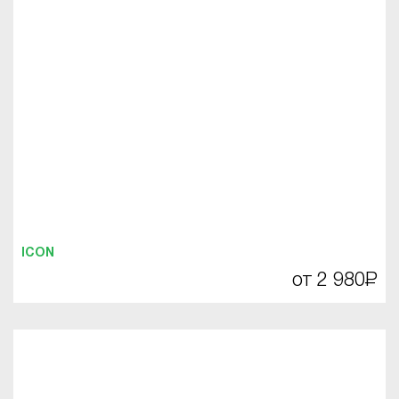
ICON
от 2 980
Р