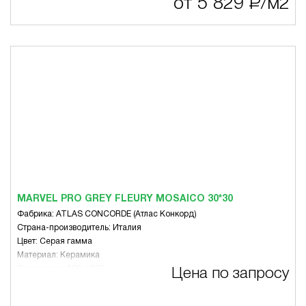
от 5 829
Р
/м2
Цвет: Бежевая гамма, Белый, Серая гамма, Чёрный
Вид: Для пола
Назначение: Гостиная
MARVEL PRO GREY FLEURY MOSAICO 30*30
Фабрика: ATLAS CONCORDE (Атлас Конкорд)
Страна-производитель: Италия
Цвет: Серая гамма
Материал: Керамика
Размер, мм: 300 x 300
Цена по запросу
Вид: Микс