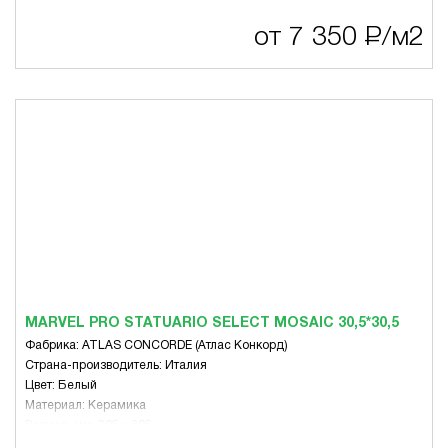
Стиль: Античность, Современный, Эко-стиль
Тематика: Другое
от 7 350
Р
/м2
Цвет: Белый, Коричневая гамма, Серая гамма
Вид: Для пола, Для стен
MARVEL PRO STATUARIO SELECT MOSAIC 30,5*30,5
Фабрика: ATLAS CONCORDE (Атлас Конкорд)
Страна-производитель: Италия
Цвет: Белый
Материал: Керамика
Размер, мм: 305 x 305
Вид: Микс